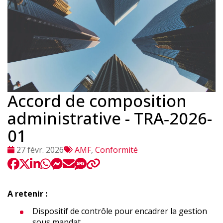
Accord de composition
administrative - TRA‑2026-
01
Date
Tags
27 févr. 2026
AMF
,
Conformité
:
:
A retenir :
Dispositif de contrôle pour encadrer la gestion
sous mandat