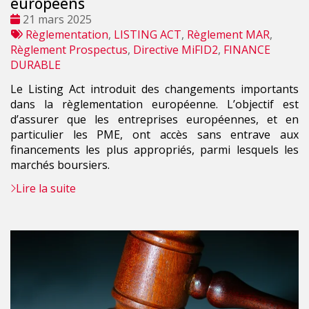
européens
Date
21 mars 2025
:
Tags
Règlementation
,
LISTING ACT
,
Règlement MAR
,
:
Règlement Prospectus
,
Directive MiFID2
,
FINANCE
DURABLE
Le Listing Act introduit des changements importants
dans la règlementation européenne. L’objectif est
d’assurer que les entreprises européennes, et en
particulier les PME, ont accès sans entrave aux
financements les plus appropriés, parmi lesquels les
marchés boursiers.
Lire la suite