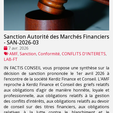
Sanction Autorité des Marchés Financiers
- SAN‑2026‑03
Date
7 avr. 2026
:
Tags
AMF
,
Sanction
,
Conformité
,
CONFLITS D'INTERETS
,
:
LAB-FT
IN FACTIS CONSEIL vous propose une synthèse sur la
décision de sanction prononcée le 1er avril 2026 à
l’encontre de la société Kerdiz Finance et Conseil. L’AMF
reproche à Kerdiz Finance et Conseil des griefs relatifs
aux obligations d’agir de manière honnête, loyale et
professionnelle, aux obligations relatifs à la gestion
des conflits d’intérêts, aux obligations relatifs au devoir
de conseil sur des titres financiers, aux obligations
relatives à la lutte contre le blanchiment et le