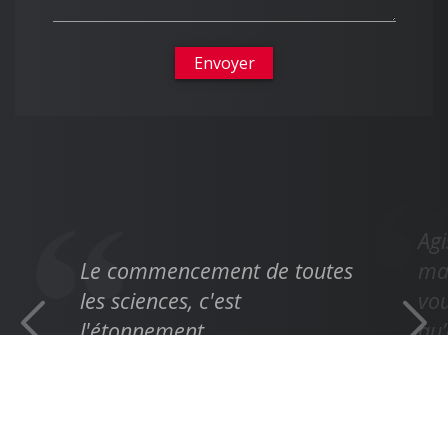
Envoyer
Agi
Le commencement de toutes
max
les sciences, c'est
vo
l'étonnement.
qu’
uni
Aristote
Em