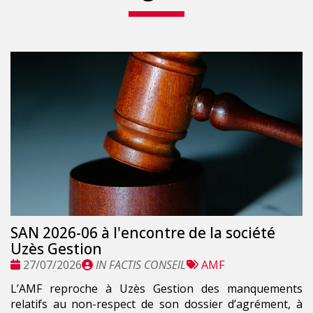
SAN 2026-06 à l'encontre de la société
Uzès Gestion
Date
Publié
Tags
27/07/2026
IN FACTIS CONSEIL
AMF
:
par
:
L’AMF reproche à Uzès Gestion des manquements
relatifs au non-respect de son dossier d’agrément, à