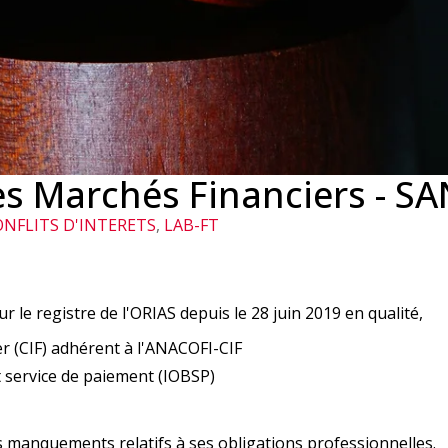
es Marchés Financiers - S
ONFLITS D'INTERETS
,
LAB-FT
ur le registre de l'ORIAS depuis le 28 juin 2019 en qualité,
er (CIF) adhérent à l'ANACOFI-CIF
 service de paiement (IOBSP)
s manquements relatifs
à ses obligations professionnelles.