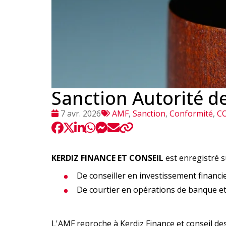
Sanction Autorité d
Date
Tags
7 avr. 2026
AMF
,
Sanction
,
Conformité
,
C
:
:
KERDIZ FINANCE ET CONSEIL
est enregistré s
De conseiller en investissement financi
De courtier en opérations de banque et
L'AMF reproche à Kerdiz Finance et conseil
de